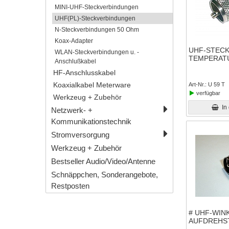
MINI-UHF-Steckverbindungen
UHF(PL)-Steckverbindungen
N-Steckverbindungen 50 Ohm
Koax-Adapter
UHF-STECK
WLAN-Steckverbindungen u. -
TEMPERAT
Anschlußkabel
HF-Anschlusskabel
Art-Nr.
U 59 T
Koaxialkabel Meterware
verfügbar
Werkzeug + Zubehör
In
Netzwerk- +
Kommunikationstechnik
Stromversorgung
Werkzeug + Zubehör
Bestseller Audio/Video/Antenne
Schnäppchen, Sonderangebote,
Restposten
# UHF-WIN
AUFDREHST