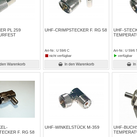
ER PL 259
UHF-CRIMPSTECKER F. RG 58
UHF-STECK
URFEST
TEMPERAT
Art-Nr.
U 59/6 C
Art-Nr.
U 59/6 
nicht verfügbar
verfügbar
 den Warenkorb
In den Warenkorb
In
KEL-
UHF-WINKELSTÜCK M-359
UHF-BUCHS
ECKER F. RG 58
TEMPERAT