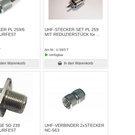
ER PL 259/6
UHF-STECKER-SET PL 259
URFEST
MIT REDUZIERSTÜCK für
T
Art-Nr.
U 59/3 T
verfügbar
 den Warenkorb
In den Warenkorb
E SO 239
UHF-VERBINDER 2xSTECKER
URFEST
NC-563