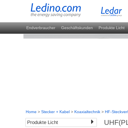
Endverbraucher
Geschäftskunden
Produkte Licht
Home
>
Stecker + Kabel
>
Koaxialtechnik
>
HF-Steckver
UHF(PL
Produkte Licht