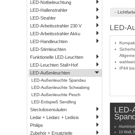
LED-Notbeleuchtung
LED-Hallenstrahler
- Lichtfarb
LED-Strahler
LED-Au
LED-Arbeitsstrahler 230 V
LED-Arbeitsstrahler Akku
LED-Handleuchten
Kompakt
Sicherhe
LED-Stirnleuchten
Allgeme
Funktionelle LED-Leuchten
wahlwei
LED-Leuchten Stall+Hof
IP44 bis
LED-Außenleuchten
LED-Außenleuchte Spandau
LED-Außenleuchte Schwabing
LED-Außenleuchte Pesch
LED-Erdspieß Sendling
LED-A
Steckdosensäulen
Span
Ledar + Ledarc + Ledisis
Philips
Aluminiu
10 Watt, 
Zubehör + Ersatzteile