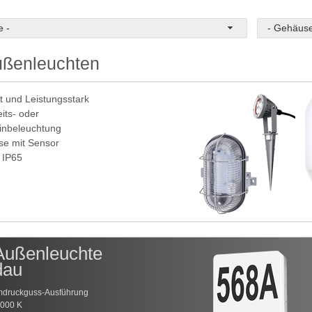
e -
- Gehäuse
ßenleuchten
 und Leistungsstark
its- oder
inbeleuchtung
se mit Sensor
 IP65
ußenleuchte
dau
mdruckguss-Ausführung
3000 K