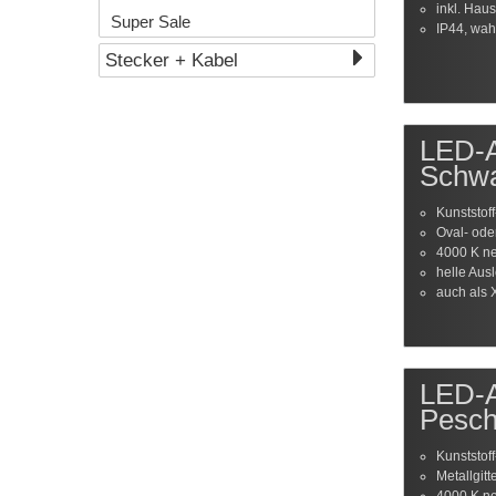
inkl. Ha
Super Sale
IP44, wah
Stecker + Kabel
LED-A
Schw
Kunststof
Oval- ode
4000 K ne
helle Aus
auch als 
LED-A
Pesc
Kunststof
Metallgitt