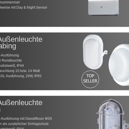
usnummernset
lweise mit Day & Night Sensor
ußenleuchte
abing
f-Ausführung
r Rundleuchte
utralweiß, IP44
leuchtung 10 bzw. 14 Watt
XXL Ausführung, 20W, IP65
ußenleuchte
h
f-Ausführung mit Glasdiffusor IK05
er als zusätzlicher Schlagschutz