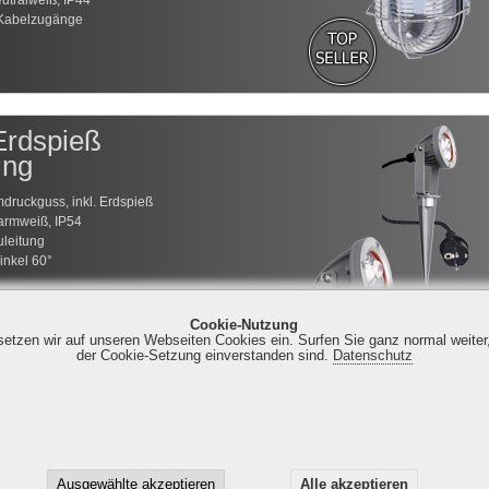
utralweiß, IP44
 Kabelzugänge
rdspieß
ing
druckguss, inkl. Erdspieß
armweiß, IP54
uleitung
inkel 60°
Cookie-Nutzung
 setzen wir auf unseren Webseiten Cookies ein. Surfen Sie ganz normal weiter
der Cookie-Setzung einverstanden sind.
Datenschutz
nweg 1 | 14974 Ludwigsfelde | Tel. +49 (0) 30 7673736 - 0 | Fax +49 
Ausgewählte akzeptieren
Alle akzeptieren