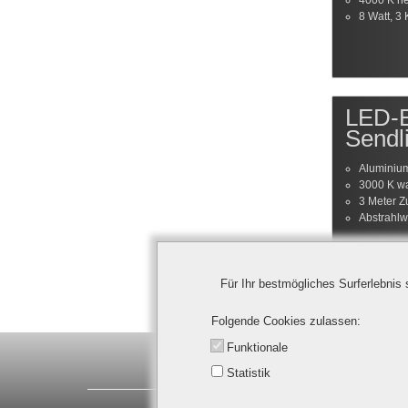
4000 K ne
8 Watt, 3
LED-E
Sendl
Aluminium
3000 K w
3 Meter Z
Abstrahlw
Für Ihr bestmögliches Surferlebnis
Folgende Cookies zulassen
Funktionale
Ledino Deutschland GmbH | Spitzahor
Statistik