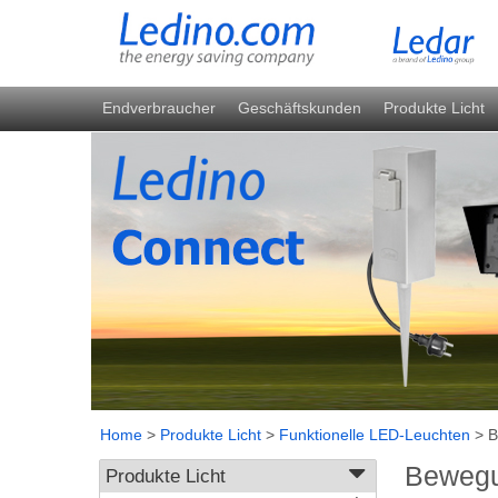
Endverbraucher
Geschäftskunden
Produkte Licht
Home
>
Produkte Licht
>
Funktionelle LED-Leuchten
>
B
Bewegu
Produkte Licht