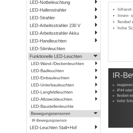
LED-Notbeleuchtung
Infrarot
LED-Hallenstrahler
Innen- 
LED-Strahler
flexibel 
LED-Arbeitsstrahler 230 V
hohe Sc
LED-Arbeitsstrahler Akku
LED-Handleuchten
LED-Stirnleuchten
Funktionelle LED-Leuchten
LED-Wand-/Deckenleuchten
LED-Badleuchten
IR-Be
LED-Einbauleuchten
LED-Unterbauleuchten
reagiere
IP44 oder
LED-Langfeldleuchten
flexibel e
LED-Allzweckleuchten
hohe Scha
LED-Baustellenleuchte
Bewegungssensoren
IR-Bewegungssensor
LED-Leuchten Stall+Hof