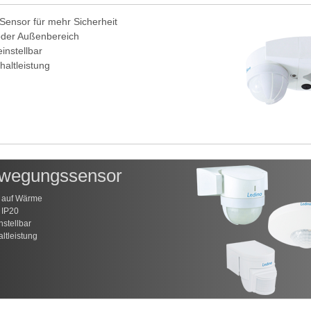
-Sensor für mehr Sicherheit
oder Außenbereich
einstellbar
haltleistung
wegungssensor
n auf Wärme
 IP20
instellbar
ltleistung