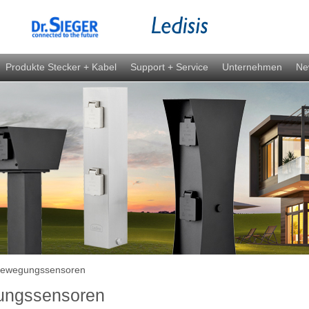
Produkte Stecker + Kabel
Support + Service
Unternehmen
Ne
ewegungssensoren
ngssensoren