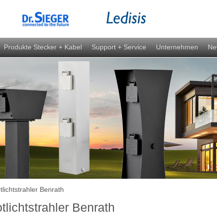
Produkte Stecker + Kabel
Support + Service
Unternehmen
Ne
lichtstrahler Benrath
lichtstrahler Benrath