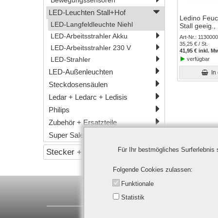
Bewegungssensoren
LED-Leuchten Stall+Hof
Ledino Feuc
LED-Langfeldleuchte Niehl
Stall geeig.
LED-Arbeitsstrahler Akku
Art-Nr.
113000
35,25 € / St.
LED-Arbeitsstrahler 230 V
41,95 € inkl. M
verfügbar
LED-Strahler
LED-Außenleuchten
In
Steckdosensäulen
Ledar + Ledarc + Ledisis
Philips
Zubehör + Ersatzteile
Super Sale
Für Ihr bestmögliches Surferlebnis
Stecker + Kabel
Folgende Cookies zulassen
Funktionale
Ledino Deutschland GmbH | Spitzahor
Statistik