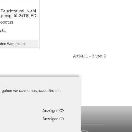
Feuchtrauml. Niehl
l geeig. für2xT8LED
00007023
wSt.
 den Warenkorb
Artikel 1 - 3 von 3
, gehen wir davon aus, dass Sie mit
Anzeigen
(0) 30 7673736 - 0 |
info@ledino.com
Anzeigen