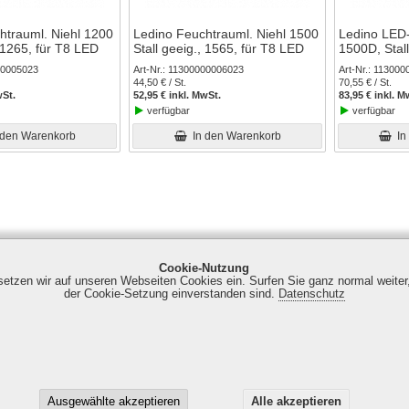
htrauml. Niehl 1200
Ledino Feuchtrauml. Niehl 1500
Ledino LED-
, 1265, für T8 LED
Stall geeig., 1565, für T8 LED
1500D, Stal
00005023
Art-Nr.
11300000006023
Art-Nr.
113000
44,50 € / St.
70,55 € / St.
wSt.
52,95 € inkl. MwSt.
83,95 € inkl. M
verfügbar
verfügbar
 den Warenkorb
In den Warenkorb
In
Cookie-Nutzung
 setzen wir auf unseren Webseiten Cookies ein. Surfen Sie ganz normal weiter
der Cookie-Setzung einverstanden sind.
Datenschutz
nweg 1 | 14974 Ludwigsfelde | Tel. +49 (0) 30 7673736 - 0 | Fax +49 
Ausgewählte akzeptieren
Alle akzeptieren