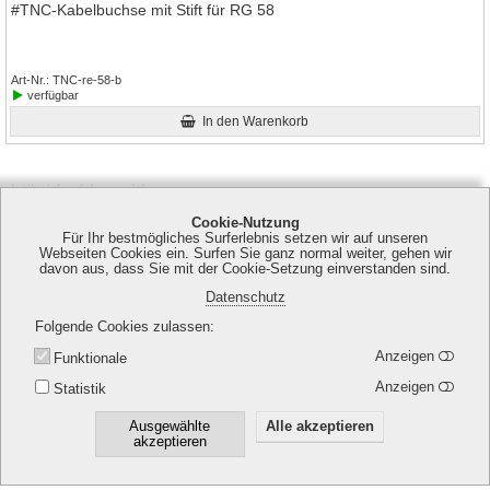
#TNC-Kabelbuchse mit Stift für RG 58
Art-Nr.
TNC-re-58-b
verfügbar
In den Warenkorb
Artikel 1 - 14 von 14
Cookie-Nutzung
Für Ihr bestmögliches Surferlebnis setzen wir auf unseren
Webseiten Cookies ein. Surfen Sie ganz normal weiter, gehen wir
davon aus, dass Sie mit der Cookie-Setzung einverstanden sind.
Ledino Deutschland GmbH | Spitzahornweg 1 | 14974 Ludwigsfelde
Datenschutz
| Tel. +49 (0) 30 7673736 - 0 | Fax +49 (0) 30 7673736 - 0 |
Folgende Cookies zulassen
info@ledino.com
Anzeigen
Funktionale
Anzeigen
Statistik
Impressum
Allgemeine Geschäftsbedingungen (AGB)
Datenschutzerklärung
Widerrufsbelehrung
Ausgewählte
Alle akzeptieren
akzeptieren
Vertrag widerrufen
Versandkosten
Kontakt