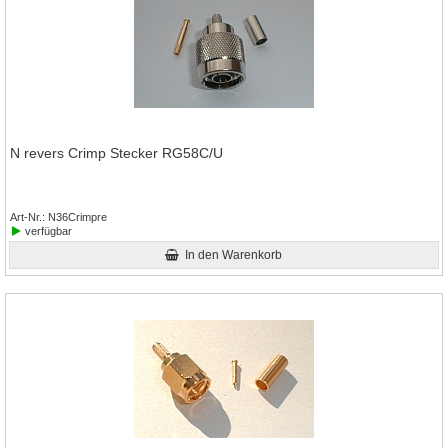
N revers Crimp Stecker RG58C/U
Art-Nr.
N36Crimpre
verfügbar
In den Warenkorb