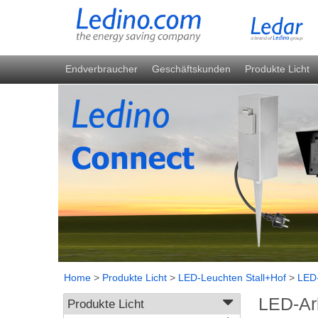
Endverbraucher
Geschäftskunden
Produkte Licht
Home
>
Produkte Licht
>
LED-Leuchten Stall+Hof
>
LED-
LED-Arb
Produkte Licht