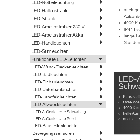
LED-Notbeleuchtung
auch ge
LED-Hallenstrahler
Außenbe
LED-Strahler
4000 K 
LED-Arbeitsstrahler 230 V
IP44 bis
LED-Arbeitsstrahler Akku
lange L
Stunde
LED-Handleuchten
LED-Stirnleuchten
Funktionelle LED-Leuchten
LED-Wand-/Deckenleuchten
LED-Badleuchten
LED-A
LED-Einbauleuchten
Schw
LED-Unterbauleuchten
Kunststof
LED-Langfeldleuchten
Oval- ode
LED-Allzweckleuchten
4000 K ne
LED-Außenleuchte Schwabing
helle Aus
LED-Außenleuchte Pesch
auch als 
LED-Baustellenleuchte
Bewegungssensoren