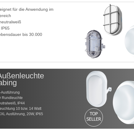
eignet für die Anwendung im
reich
neutralweiß
 IP65
ebensdauer bis 30.000
n
ußenleuchte
abing
f-Ausführung
r Rundleuchte
utralweiß, IP44
leuchtung 10 bzw. 14 Watt
XXL Ausführung, 20W, IP65