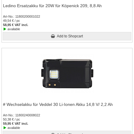
Ledino Ersatzakku für 20W für Köpenick 209, 8,8 Ah
Art-No.
11800200001022
49,54 € / pc
58,95 € VAT incl.
available
Add to Shopcart
# Wechselakku für Veddel 30 Li-Ionen Akku 14,8 V/ 2,2 Ah
Art-No.
11800240008022
50,38 € / pc
59,95 € VAT incl.
available