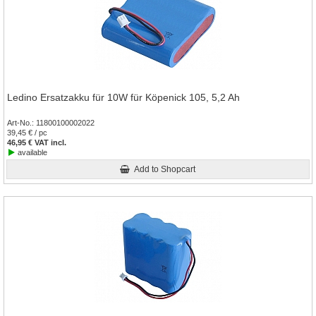
Ledino Ersatzakku für 10W für Köpenick 105, 5,2 Ah
Art-No.
11800100002022
39,45 € / pc
46,95 € VAT incl.
available
Add to Shopcart