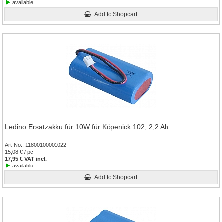
available
Add to Shopcart
Ledino Ersatzakku für 10W für Köpenick 102, 2,2 Ah
Art-No.
11800100001022
15,08 € / pc
17,95 € VAT incl.
available
Add to Shopcart