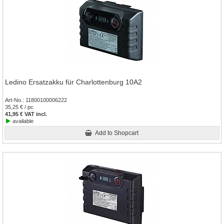
Ledino Ersatzakku für Charlottenburg 10A2
Art-No.
11800100006222
35,25 € / pc
41,95 € VAT incl.
available
Add to Shopcart