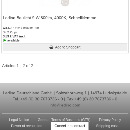
Ledino Baulicht 9 W 800lm, 4000K, Schnellklemme
Art-No.
11230094001020
3,02 € / pc
3,59 € VAT incl.
available
Add to Shopcart
Articles 1 - 2 of 2
Ledino Deutschland GmbH | Spitzahornweg 1 | 14974 Ludwigsfelde
| Tel. +49 (0) 30 7673736 - 0 | Fax +49 (0) 30 7673736 - 0 |
info@ledino.com
Legal Notice
General Terms of Business (GTB)
Privacy Policy
Power of revocation
Cancel the contract
Shipping costs