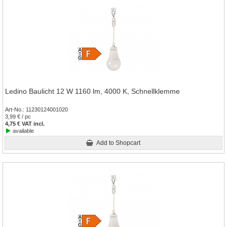
Ledino Baulicht 12 W 1160 lm, 4000 K, Schnellklemme
Art-No.
11230124001020
3,99 € / pc
4,75 € VAT incl.
available
Add to Shopcart