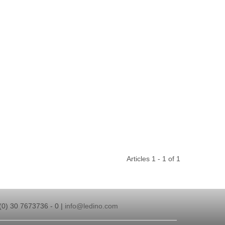
Articles 1 - 1 of 1
(0) 30 7673736 - 0 |
info@ledino.com