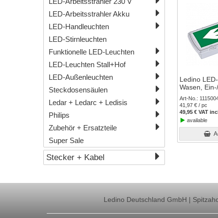
LED-Arbeitsstrahler 230 V
LED-Arbeitsstrahler Akku
LED-Handleuchten
LED-Stirnleuchten
Funktionelle LED-Leuchten
LED-Leuchten Stall+Hof
LED-Außenleuchten
Ledino LED-
Wasen, Ein-
Steckdosensäulen
Art-No.
111500
Ledar + Ledarc + Ledisis
41,97 € / pc
49,95 € VAT inc
Philips
available
Zubehör + Ersatzteile
A
Super Sale
Stecker + Kabel
Ledino Deutschland GmbH | Spitzahor