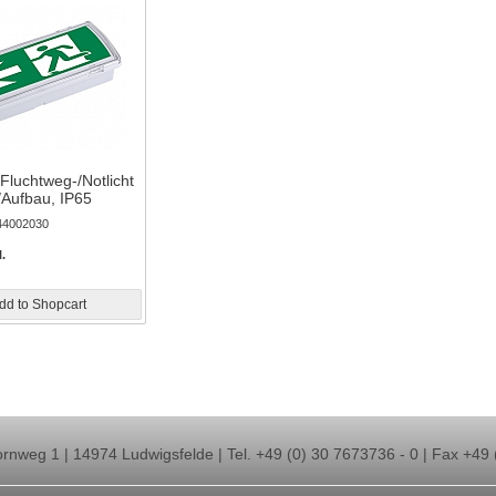
Fluchtweg-/Notlicht
/Aufbau, IP65
44002030
l.
dd to Shopcart
nweg 1 | 14974 Ludwigsfelde | Tel. +49 (0) 30 7673736 - 0 | Fax +49 