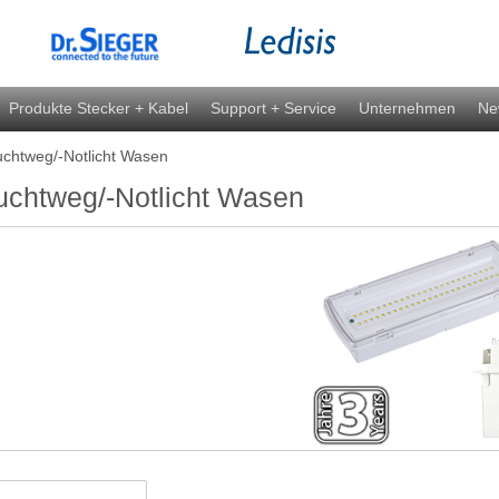
Produkte Stecker + Kabel
Support + Service
Unternehmen
Ne
chtweg/-Notlicht Wasen
uchtweg/-Notlicht Wasen