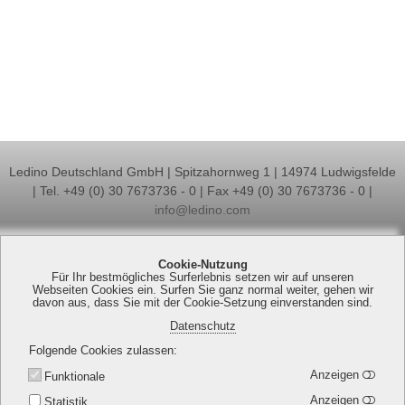
Ledino Deutschland GmbH | Spitzahornweg 1 | 14974 Ludwigsfelde
| Tel. +49 (0) 30 7673736 - 0 | Fax +49 (0) 30 7673736 - 0 |
info@ledino.com
Impressum
Allgemeine Geschäftsbedingungen (AGB)
Cookie-Nutzung
Datenschutzerklärung
Widerrufsbelehrung
Für Ihr bestmögliches Surferlebnis setzen wir auf unseren
Webseiten Cookies ein. Surfen Sie ganz normal weiter, gehen wir
Vertrag widerrufen
Versandkosten
Kontakt
davon aus, dass Sie mit der Cookie-Setzung einverstanden sind.
Datenschutz
Folgende Cookies zulassen
Anzeigen
Funktionale
Anzeigen
Statistik