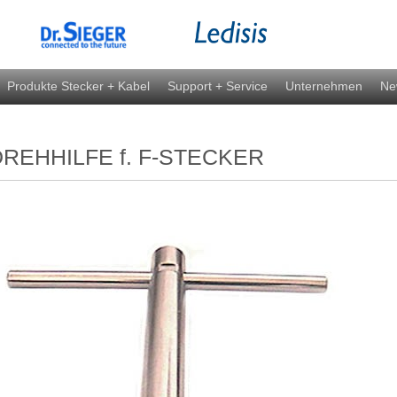
Produkte Stecker + Kabel
Support + Service
Unternehmen
Ne
DREHHILFE f. F-STECKER