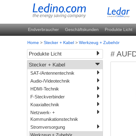
Endverbraucher
Geschäftskunden
Produkte Licht
Home
>
Stecker + Kabel
>
Werkzeug + Zubehör
# AUF
Produkte Licht
Stecker + Kabel
SAT-/Antennentechnik
Audio-/Videotechnik
HDMI-Technik
F-Steckverbinder
Koaxialtechnik
Netzwerk- +
Kommunikationstechnik
Stromversorgung
Werkzeug + Zubehör