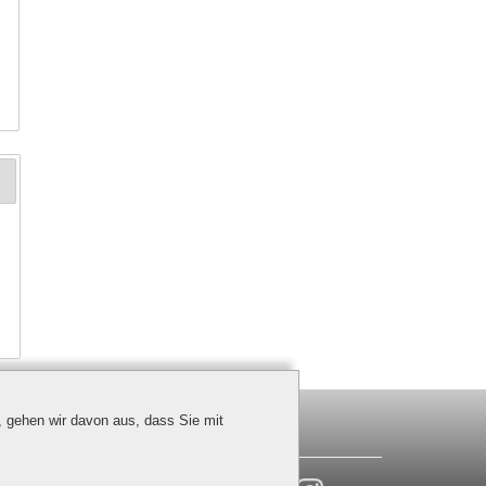
, gehen wir davon aus, dass Sie mit
(0) 30 7673736 - 0 |
info@ledino.com