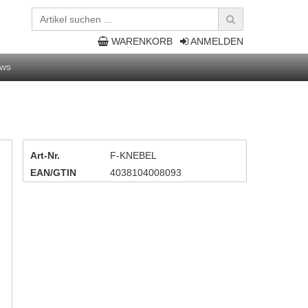
WARENKORB
ANMELDEN
ws
Art-Nr.
F-KNEBEL
EAN/GTIN
4038104008093