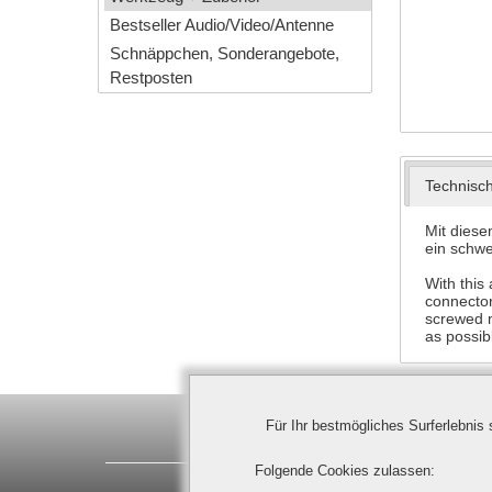
Bestseller Audio/Video/Antenne
Schnäppchen, Sonderangebote,
Restposten
Technisc
Mit dies
ein schw
With this
connector
screwed m
as possib
Für Ihr bestmögliches Surferlebnis
Ledino Deutschland GmbH | Spitzahor
Folgende Cookies zulassen