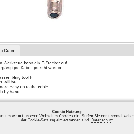
he Daten
em Werkzeug kann ein F-Stecker auf
ergängiges Kabel gedreht werden.
 assembling tool F
s will be
ore easy on to the cable
le by hand.
Cookie-Nutzung
 setzen wir auf unseren Webseiten Cookies ein. Surfen Sie ganz normal weiter
nweg 1 | 14974 Ludwigsfelde | Tel. +49 (0) 30 7673736 - 0 | Fax +49 
der Cookie-Setzung einverstanden sind.
Datenschutz