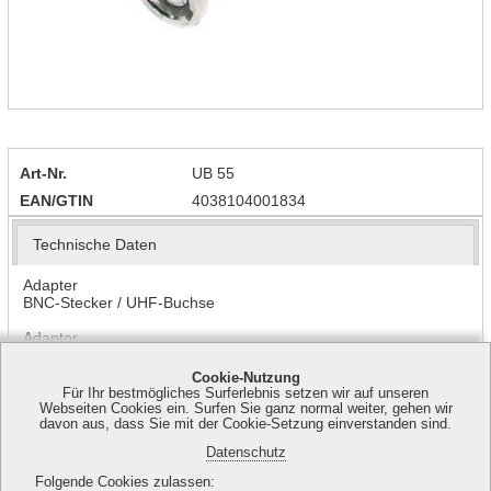
Art-Nr.
UB 55
EAN/GTIN
4038104001834
Technische Daten
Adapter
BNC-Stecker / UHF-Buchse
Adaptor
BNC plug / UHF jack
Cookie-Nutzung
Für Ihr bestmögliches Surferlebnis setzen wir auf unseren
Webseiten Cookies ein. Surfen Sie ganz normal weiter, gehen wir
davon aus, dass Sie mit der Cookie-Setzung einverstanden sind.
Ledino Deutschland GmbH | Spitzahornweg 1 | 14974 Ludwigsfelde
Datenschutz
| Tel. +49 (0) 30 7673736 - 0 | Fax +49 (0) 30 7673736 - 0 |
Folgende Cookies zulassen